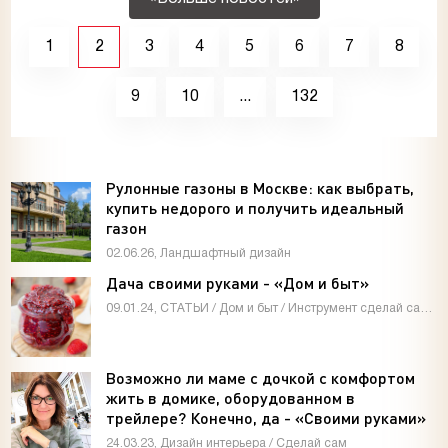
1
2
3
4
5
6
7
8
9
10
...
132
Рулонные газоны в Москве: как выбрать,
купить недорого и получить идеальный
газон
02.06.26, Ландшафтный дизайн
Дача своими руками - «Дом и быт»
09.01.24, СТАТЬИ / Дом и быт / Инструмент сделай сам / Мастер-классы / Видео новости / Дизайн интерьера
Возможно ли маме с дочкой с комфортом
жить в домике, оборудованном в
трейлере? Конечно, да - «Своими руками»
24.03.23, Дизайн интерьера / Сделай сам