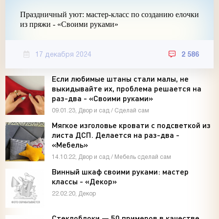
Праздничный уют: мастер-класс по созданию елочки
из пряжи - «Своими руками»
17 декабря 2024
2 586
Если любимые штаны стали малы, не
выкидывайте их, проблема решается на
раз-два - «Своими руками»
09.01.23, Двор и сад / Сделай сам
Мягкое изголовье кровати с подсветкой из
листа ДСП. Делается на раз-два -
«Мебель»
14.10.22, Двор и сад / Мебель сделай сам
Винный шкаф своими руками: мастер
классы - «Декор»
22.02.20, Декор
Стеклоблоки — 50 примеров в качестве