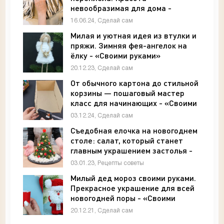
невообразимая для дома -
«Своими руками»
16.06.24, Сделай сам
Милая и уютная идея из втулки и
пряжи. Зимняя фея-ангелок на
ёлку - «Своими руками»
20.12.23, Сделай сам
От обычного картона до стильной
корзины — пошаговый мастер
класс для начинающих - «Своими
руками»
03.12.24, Сделай сам
Съедобная елочка на новогоднем
столе: салат, который станет
главным украшением застолья -
«Рецепты советы»
03.01.23, Рецепты советы
Милый дед мороз своими руками.
Прекрасное украшение для всей
новогодней поры - «Своими
руками»
20.12.21, Сделай сам