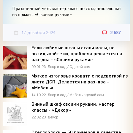
Праздничный уют: мастер-класс по созданию елочки
из пряжи - «Своими руками»
17 декабря 2024
2 587
Если любимые штаны стали малы, не
выкидывайте их, проблема решается на
раз-два - «Своими руками»
09.01.23, Двор и сад / Сделай сам
Мягкое изголовье кровати с подсветкой из
листа ДСП. Делается на раз-два -
«Мебель»
14.10.22, Двор и сад / Мебель сделай сам
Винный шкаф своими руками: мастер
классы - «Декор»
22.02.20, Декор
Стеклоблоки — 50 примеров в качестве