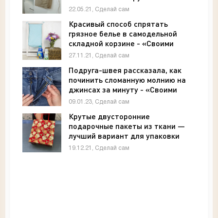
22.05.21, Сделай сам
Красивый способ спрятать
грязное белье в самодельной
складной корзине - «Своими
руками»
27.11.21, Сделай сам
Подруга-швея рассказала, как
починить сломанную молнию на
джинсах за минуту - «Своими
руками»
09.01.23, Сделай сам
Крутые двусторонние
подарочные пакеты из ткани —
лучший вариант для упаковки
подарков - «Своими руками»
19.12.21, Сделай сам