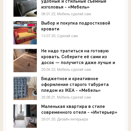
удобные и стильные съемные
изголовья - «Мебель»
08.01.22, Мебель сделай сам
Выбор и покупка подростковой
кровати
13.07.20, Сделай сам
Не надо тратиться на готовую
кровать. Соберите её сами из
досок — получится даже лучше и
точно дешевле - «Мебель»
20.04.22, Мебель сделай сам
Бюджетное и креативное
оформление старого табурета
пледом из IKEA - «Мебель»
26.08.21, Мебель сделай сам
Маленькая квартира в стиле
современного отеля - «Интерьер»
29.01.20, Дизайн интерьера