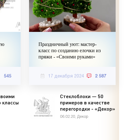
ую
Праздничный уют: мастер-
класс по созданию елочки из
пряжи - «Своими руками»
545
17 декабря 2024
2 587
своими
Стеклоблоки — 50
р классы
примеров в качестве
перегородки - «Декор»
06.02.20, Декор