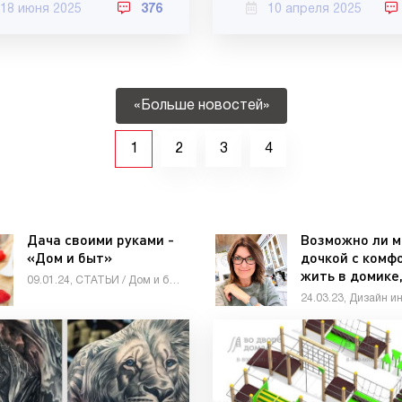
18 июня 2025
376
10 апреля 2025
«Больше новостей»
1
2
3
4
Дача своими руками -
Возможно ли м
«Дом и быт»
дочкой с комф
жить в домике
09.01.24, СТАТЬИ / Дом и быт / Инструмент сделай сам / Мастер-классы / Видео новости / Дизайн интерьера
оборудованно
трейлере? Кон
- «Своими рук