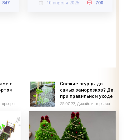
847
10 апреля 2025
700
аме с
Свежие огурцы до
ортом
самых заморозков? Да,
,
при правильном уходе
м в
это возможно! - «Дом и
24.03.23, Дизайн интерьера / Сделай сам
28.07.22, Дизайн интерьера / Дом и быт
ечно, да
быт»
ами»