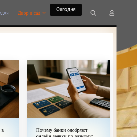
Сегодня
одня
Двор и сад
 в
Почему банки одобряют
онлайн-заявки по-разному: