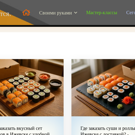
Мастер-классы
Сег
тся.
Своими руками
заказать вкусный сет
Где заказать суши и роллы
ов в Ижевске с удобной
Ижевске с доставкой? -