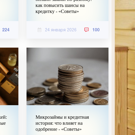
как повысить шансы на
кредитку - «Советы»
224
24 января 2026
100
жей:
Микрозаймы и кредитная
вые
история: что влияет на
одобрение - «Советы»