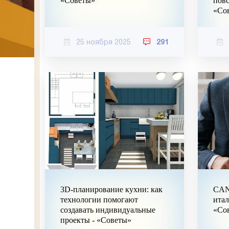
«Советы»
повс
«Со
25 ноября 2025
291
3D-планирование кухни: как
CAN
технологии помогают
итал
создавать индивидуальные
«Со
проекты - «Советы»