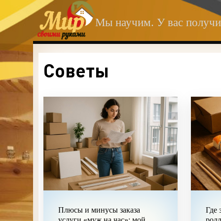
Мы научим. У вас получи
Советы
Плюсы и минусы заказа
Где 
услуги «муж на час»: мой
ролл