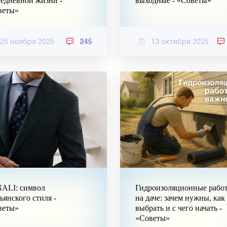
едневной жизни -
выходные - «Советы»
веты»
25 ноября 2025
245
13 октября 2025
ALI: символ
Гидроизоляционные рабо
ьянского стиля -
на даче: зачем нужны, как
веты»
выбрать и с чего начать -
«Советы»