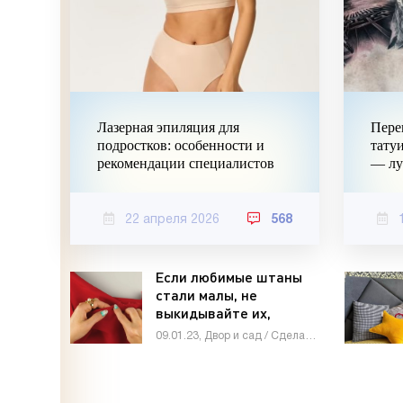
Лазерная эпиляция для
Пере
подростков: особенности и
тату
рекомендации специалистов
— лу
22 апреля 2026
568
Если любимые штаны
стали малы, не
выкидывайте их,
проблема решается на
09.01.23, Двор и сад / Сделай сам
раз-два - «Своими
руками»