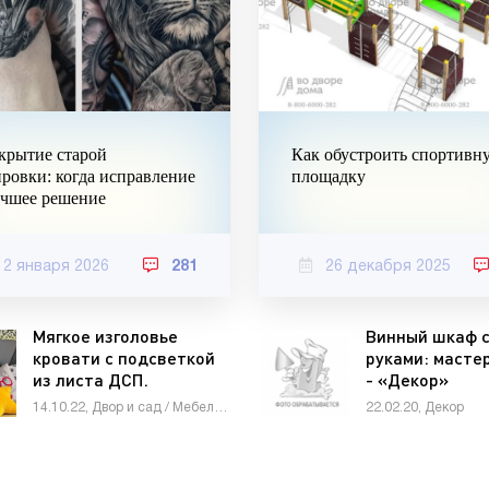
крытие старой
Как обустроить спортивн
ировки: когда исправление
площадку
чшее решение
12 января 2026
281
26 декабря 2025
Мягкое изголовье
Винный шкаф 
кровати с подсветкой
руками: масте
из листа ДСП.
- «Декор»
Делается на раз-два -
14.10.22, Двор и сад / Мебель сделай сам
22.02.20, Декор
«Мебель»