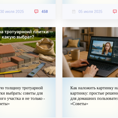
30 июля 2025
458
05 июля 2025
ую толщину тротуарной
Как наложить картинку н
ки выбрать: советы для
картинку: простые решен
ого участка и не только -
для домашних пользовател
веты»
«Советы»