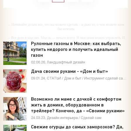
-- Начинайте делать все, что вы можете сделать – и даже то, о чем можете хотя
бы мечтать.
-- Все дело в мыслях. Мысль — начало всего. И мыслями можно управлять. И
поэтому главное дело совершенствования: работать над мыслями.
Рулонные газоны в Москве: как выбрать,
купить недорого и получить идеальный
-- Идите уверенно по направлению к мечте. Живите той жизнью, которую вы
газон
сами себе придумали.
02.06.26, Ландшафтный дизайн
-- Самое большое богатство — это ум. Самая большая нищета — глупость. Из
всех страхов самый пугающий — самолюбование.
Дача своими руками - «Дом и быт»
-- Лучшее, что можно сделать с хорошим советом, это пропустить его мимо
09.01.24, СТАТЬИ / Дом и быт / Инструмент сделай сам / Мастер-классы / Видео новости / Дизайн интерьера
ушей. Он никогда не бывает полезен никому, кроме того, кто его дал.
-- Люблю давать советы и очень не люблю, когда их дают мне.
Возможно ли маме с дочкой с комфортом
жить в домике, оборудованном в
трейлере? Конечно, да - «Своими руками»
24.03.23, Дизайн интерьера / Сделай сам
Свежие огурцы до самых заморозков? Да,