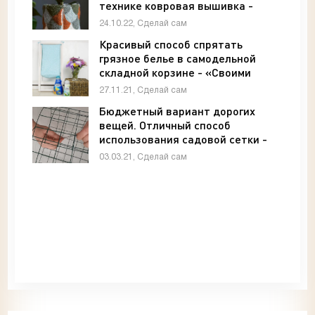
технике ковровая вышивка -
«Своими руками»
24.10.22, Сделай сам
Красивый способ спрятать
грязное белье в самодельной
складной корзине - «Своими
руками»
27.11.21, Сделай сам
Бюджетный вариант дорогих
вещей. Отличный способ
использования садовой сетки -
«Своими руками»
03.03.21, Сделай сам