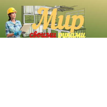
О сайте
«Своими руками»
→
2026
© Мы транслируем с 2016 года.
© «Своими руками» – Все обо всем, последние новости из
жизни дизайна, строительства, рукоделия и многое другое.
Сегодня человеку все труднее и труднее обходиться без
современного стиля жизни. Своими руками - вы сможете
получать от нас полезную информацию о том, что вы можете
сделать сами и своими руками, а мы вам в этом поможем.