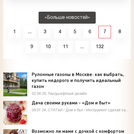
«Больше новостей»
1
...
3
4
5
6
7
8
9
10
11
...
132
Рулонные газоны в Москве: как выбрать,
купить недорого и получить идеальный
газон
02.06.26, Ландшафтный дизайн
Дача своими руками - «Дом и быт»
09.01.24, СТАТЬИ / Дом и быт / Инструмент сделай сам / Мастер-классы / Видео новости / Дизайн интерьера
Возможно ли маме с дочкой с комфортом