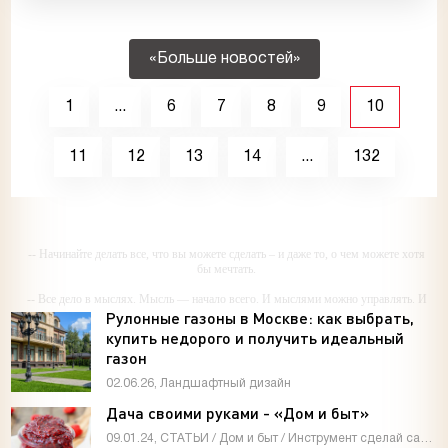
«Больше новостей»
1
...
6
7
8
9
10
11
12
13
14
...
132
-- Начинайте делать все, что вы можете сделать – и даже то, о чем можете хотя
бы мечтать.
-- Все дело в мыслях. Мысль — начало всего. И мыслями можно управлять. И
поэтому главное дело совершенствования: работать над мыслями.
Рулонные газоны в Москве: как выбрать,
купить недорого и получить идеальный
-- Идите уверенно по направлению к мечте. Живите той жизнью, которую вы
газон
сами себе придумали.
02.06.26, Ландшафтный дизайн
-- Самое большое богатство — это ум. Самая большая нищета — глупость. Из
всех страхов самый пугающий — самолюбование.
Дача своими руками - «Дом и быт»
-- Лучшее, что можно сделать с хорошим советом, это пропустить его мимо
09.01.24, СТАТЬИ / Дом и быт / Инструмент сделай сам / Мастер-классы / Видео новости / Дизайн интерьера