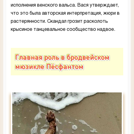
исполнения венского вальса. Вася утверждает,
что это была авторская интерпретация, жюри в
растерянности. Скандал грозит расколоть
крысиное танцевальное сообщество надвое.
Главная роль в бродвейском
мюзикле Пёсфантом