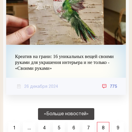
Креатив на грани: 16 уникальных вещей своими
руками для украшения интерьера и не только -
«Своими руками»
26 декабря 2024
775
«Больше новостей»
1
...
4
5
6
7
8
9