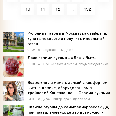
10
11
12
...
132
Рулонные газоны в Москве: как выбрать,
купить недорого и получить идеальный
газон
02.06.26, Ландшафтный дизайн
Дача своими руками - «Дом и быт»
09.01.24, СТАТЬИ / Дом и быт / Инструмент сделай сам / Мастер-классы / Видео новости / Дизайн интерьера
Возможно ли маме с дочкой с комфортом
жить в домике, оборудованном в
трейлере? Конечно, да - «Своими руками»
24.03.23, Дизайн интерьера / Сделай сам
Свежие огурцы до самых заморозков? Да,
при правильном уходе это возможно! -