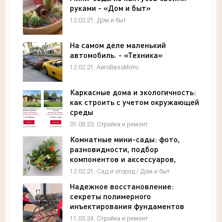
руками - «Дом и быт»
12.02.21, Дом и быт
На самом деле маленький
автомобиль. - «Техника»
12.02.21, АвтоВелоМото
Каркасные дома и экологичность:
как строить с учетом окружающей
среды
01.08.23, Стройка и ремонт
Комнатные мини-сады: фото,
разновидности, подбор
компонентов и аксессуаров,
мини-сады дзен. - «Дом и быт»
12.02.21, Сад и огород / Дом и быт
Надежное восстановление:
секреты полимерного
инъектирования фундаментов
11.03.24, Стройка и ремонт