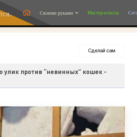
Мастер-классы
Сег
тся.
Своими руками
Сделай сам
5
то улик против “невинных” кошек -