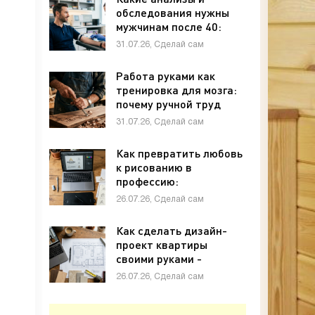
обследования нужны
мужчинам после 40:
полный чек-лист -
31.07.26, Сделай сам
«Своими руками»
Работа руками как
тренировка для мозга:
почему ручной труд
полезен для памяти и
31.07.26, Сделай сам
внимания - «Своими
руками»
Как превратить любовь
к рисованию в
профессию:
графический дизайн с
26.07.26, Сделай сам
нуля - «Своими руками»
Как сделать дизайн-
проект квартиры
своими руками -
«Своими руками»
26.07.26, Сделай сам