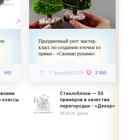
ую
Праздничный уют: мастер-
класс по созданию елочки из
пряжи - «Своими руками»
545
17 декабря 2024
2 585
своими
Стеклоблоки — 50
р классы
примеров в качестве
перегородки - «Декор»
06.02.20, Декор