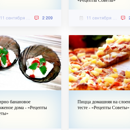
«Рецепты Советы»
11 сентября 2020
2 209
11 сентября 2020
ирно банановое
Пицца домашняя на слое
женое дома - «Рецепты
тесте - «Рецепты Советы»
еты»