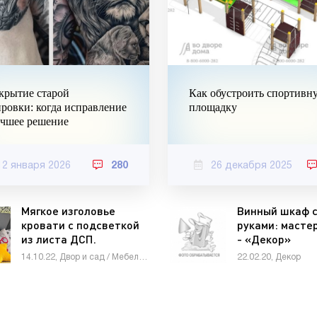
крытие старой
Как обустроить спортивн
ировки: когда исправление
площадку
чшее решение
12 января 2026
280
26 декабря 2025
Мягкое изголовье
Винный шкаф 
кровати с подсветкой
руками: масте
из листа ДСП.
- «Декор»
Делается на раз-два -
14.10.22, Двор и сад / Мебель сделай сам
22.02.20, Декор
«Мебель»