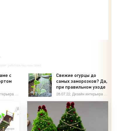
.
ания: работать над мыслями.
мали.
аме с
Свежие огурцы до
ортом
самых заморозков? Да,
ий — самолюбование.
,
при правильном уходе
у, кроме того, кто его дал.
м в
это возможно! - «Дом и
24.03.23, Дизайн интерьера / Сделай сам
28.07.22, Дизайн интерьера / Дом и быт
ечно, да
быт»
ами»