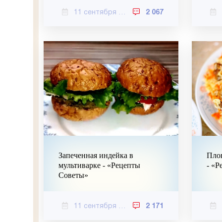
11 сентября 2020
2 067
Запеченная индейка в
Плов
мультиварке - «Рецепты
- «Р
Советы»
11 сентября 2020
2 171