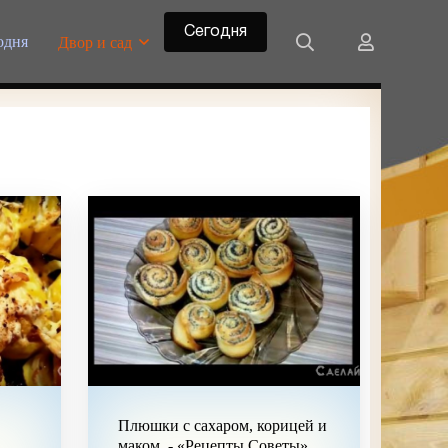
Сегодня
одня
Двор и сад
Плюшки с сахаром, корицей и
маком. - «Рецепты Советы»