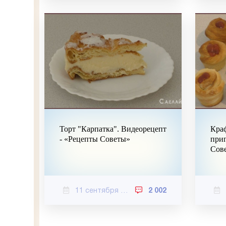
Торт "Карпатка". Видеорецепт
Кра
- «Рецепты Советы»
приг
Сов
11 сентября 2020
2 002