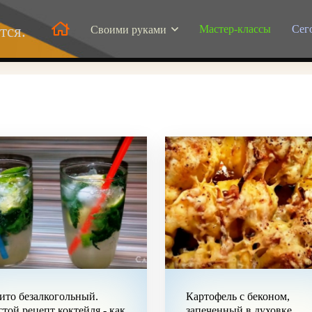
Мастер-классы
Сег
тся.
Своими руками
то безалкогольный.
Картофель с беконом,
той рецепт коктейля - как
запеченный в духовке.