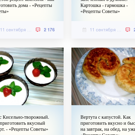
отовить дома - «Рецепты
Картошка - гармошка -
еты»
«Рецепты Советы»
11 сентября 2020
2 176
11 сентября 2020
с Кисельно-творожный.
Вертута с капустой. Как
 приготовить вкусный
приготовить вкусно и бы
рт. - «Рецепты Советы»
на завтрак, на обед, на уж