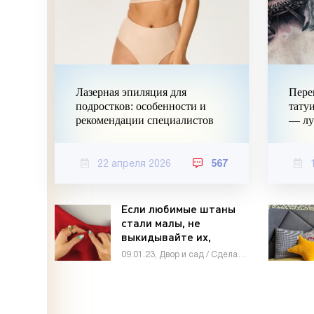
Лазерная эпиляция для
Пере
подростков: особенности и
тату
рекомендации специалистов
— лу
22 апреля 2026
567
Если любимые штаны
стали малы, не
выкидывайте их,
проблема решается на
09.01.23, Двор и сад / Сделай сам
раз-два - «Своими
руками»