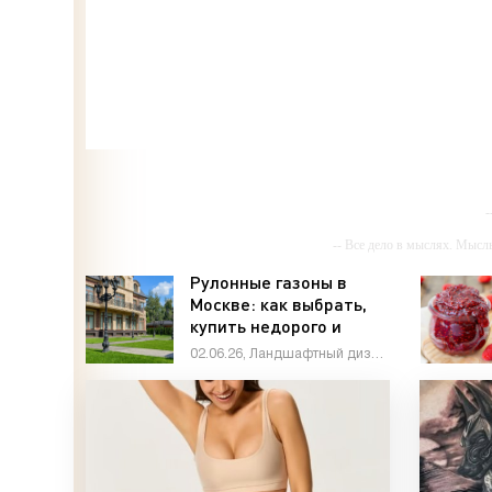
-
-- Все дело в мыслях. Мысл
-- Ид
Рулонные газоны в
Москве: как выбрать,
-- Самое большое б
купить недорого и
-- Лучшее, что можно сделат
получить идеальный
02.06.26, Ландшафтный дизайн
газон