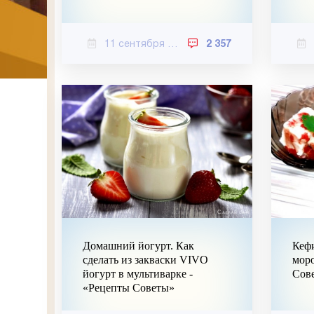
11 сентября 2020
2 357
Домашний йогурт. Как
Кеф
сделать из закваски VIVO
моро
йогурт в мультиварке -
Сов
«Рецепты Советы»