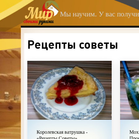
Мы научим. У вас получи
Рецепты советы
Королевская ватрушка -
Мохи
«Рецепты Советы»
Прос