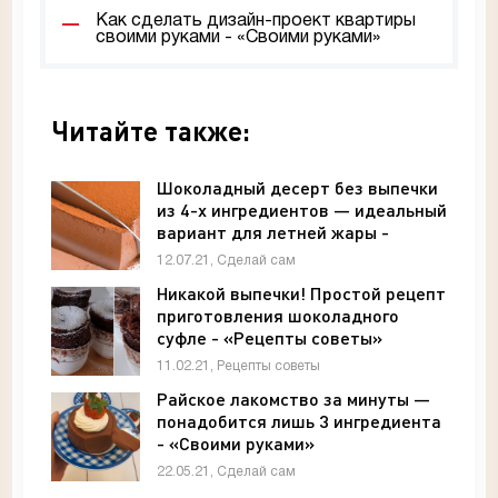
Как сделать дизайн-проект квартиры
своими руками - «Своими руками»
Читайте также:
Шоколадный десерт без выпечки
из 4-х ингредиентов — идеальный
вариант для летней жары -
«Своими руками»
12.07.21, Сделай сам
Никакой выпечки! Простой рецепт
приготовления шоколадного
суфле - «Рецепты советы»
11.02.21, Рецепты советы
Райское лакомство за минуты —
понадобится лишь 3 ингредиента
- «Своими руками»
22.05.21, Сделай сам