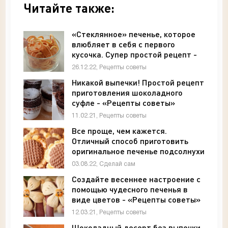
Читайте также:
«Стеклянное» печенье, которое
влюбляет в себя с первого
кусочка. Супер простой рецепт -
«Рецепты советы»
26.12.22, Рецепты советы
Никакой выпечки! Простой рецепт
приготовления шоколадного
суфле - «Рецепты советы»
11.02.21, Рецепты советы
Все проще, чем кажется.
Отличный способ приготовить
оригинальное печенье подсолнухи
- «Своими руками»
03.08.22, Сделай сам
Создайте весеннее настроение с
помощью чудесного печенья в
виде цветов - «Рецепты советы»
12.03.21, Рецепты советы
Шоколадный десерт без выпечки