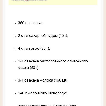
350 г печенья;
2 ст л сахарной пудры (15 г);
4 ст л какао (30 г);
1/4 стакана растопленного сливочного
масла (80 г);
3/4 стакана молока (160 мл)
140 г молочного шоколада;