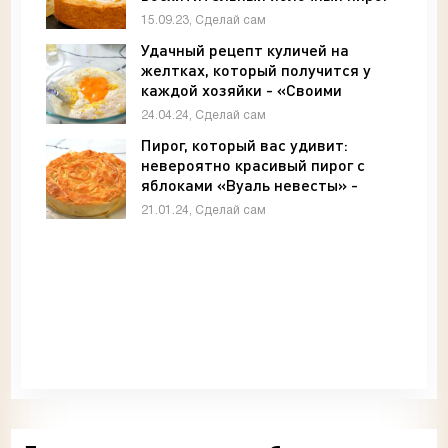
«Своими руками»
15.09.23, Сделай сам
Удачный рецепт куличей на
желтках, который получится у
каждой хозяйки - «Своими
руками»
24.04.24, Сделай сам
Пирог, который вас удивит:
невероятно красивый пирог с
яблоками «Вуаль невесты» -
«Своими руками»
21.01.24, Сделай сам