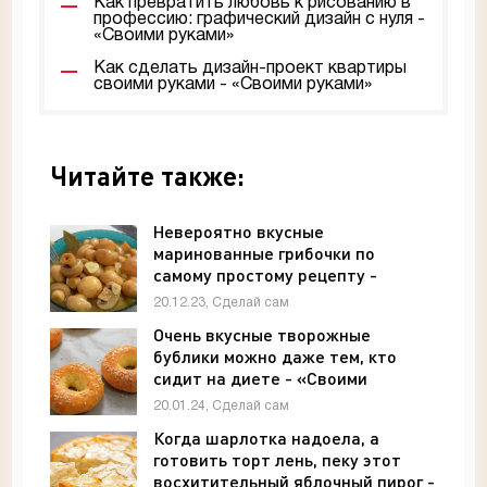
Как превратить любовь к рисованию в
профессию: графический дизайн с нуля -
«Своими руками»
Как сделать дизайн-проект квартиры
своими руками - «Своими руками»
Читайте также:
Невероятно вкусные
маринованные грибочки по
самому простому рецепту -
«Своими руками»
20.12.23, Сделай сам
Очень вкусные творожные
бублики можно даже тем, кто
сидит на диете - «Своими
руками»
20.01.24, Сделай сам
Когда шарлотка надоела, а
готовить торт лень, пеку этот
восхитительный яблочный пирог -