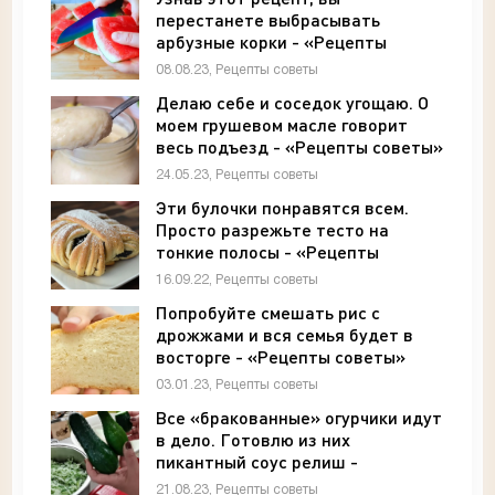
перестанете выбрасывать
арбузные корки - «Рецепты
советы»
08.08.23, Рецепты советы
Делаю себе и соседок угощаю. О
моем грушевом масле говорит
весь подъезд - «Рецепты советы»
24.05.23, Рецепты советы
Эти булочки понравятся всем.
Просто разрежьте тесто на
тонкие полосы - «Рецепты
советы»
16.09.22, Рецепты советы
Попробуйте смешать рис с
дрожжами и вся семья будет в
восторге - «Рецепты советы»
03.01.23, Рецепты советы
Все «бракованные» огурчики идут
в дело. Готовлю из них
пикантный соус релиш -
«Рецепты советы»
21.08.23, Рецепты советы