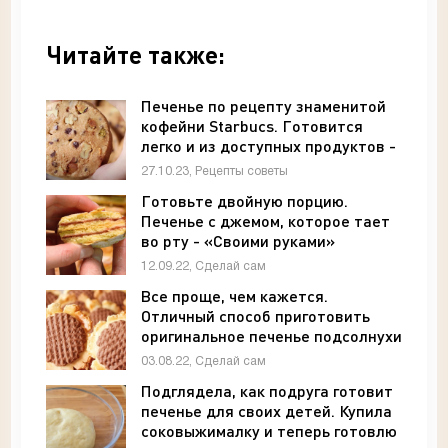
Читайте также:
Печенье по рецепту знаменитой
кофейни Starbucs. Готовится
легко и из доступных продуктов -
«Рецепты советы»
27.10.23, Рецепты советы
Готовьте двойную порцию.
Печенье с джемом, которое тает
во рту - «Своими руками»
12.09.22, Сделай сам
Все проще, чем кажется.
Отличный способ приготовить
оригинальное печенье подсолнухи
- «Своими руками»
03.08.22, Сделай сам
Подглядела, как подруга готовит
печенье для своих детей. Купила
соковыжималку и теперь готовлю