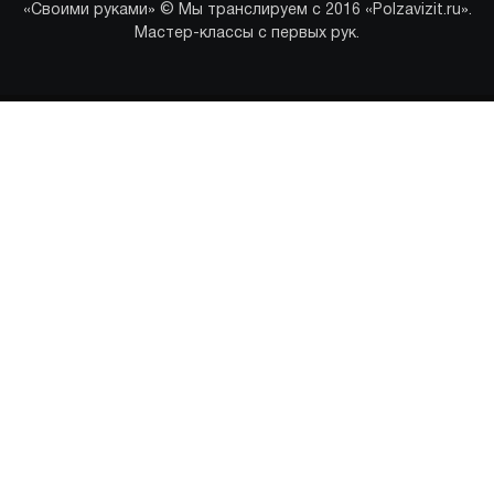
«Своими руками» © Мы транслируем с 2016 «Polzavizit.ru».
Мастер-классы с первых рук.