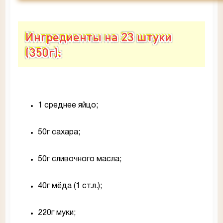
Ингредиенты на 23 штуки
(350г):
1 среднее яйцо;
50г сахара;
50г сливочного масла;
40г мёда (1 ст.л.);
220г муки;