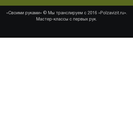
«Своими руками» © Мы транслируем с 2016 «Polzavizit.ru».
Мастер-классы с первых рук.