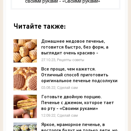
своими руками - «Своими руками»
Читайте также:
Домашнее медовое печенье,
готовится быстро, без форм, а
выглядит очень красиво -
«Рецепты советы»
27.10.23, Рецепты советы
Все проще, чем кажется.
Отличный способ приготовить
оригинальное печенье подсолнухи
- «Своими руками»
03.08.22, Сделай сам
Готовьте двойную порцию.
Печенье с джемом, которое тает
во рту - «Своими руками»
12.09.22, Сделай сам
Яркое, мраморное печенье, в
восторге будут не только дети, но