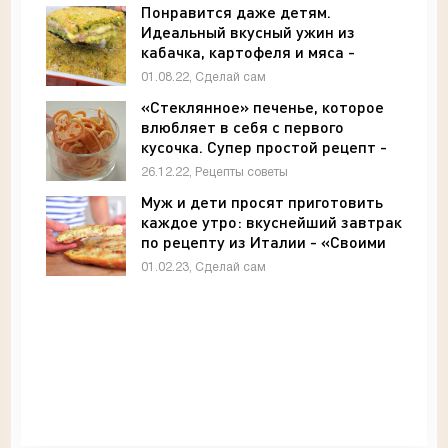
Понравится даже детям.
Идеальный вкусный ужин из
кабачка, картофеля и мяса -
«Своими руками»
01.08.22, Сделай сам
«Стеклянное» печенье, которое
влюбляет в себя с первого
кусочка. Супер простой рецепт -
«Рецепты советы»
26.12.22, Рецепты советы
Муж и дети просят приготовить
каждое утро: вкуснейший завтрак
по рецепту из Италии - «Своими
руками»
01.02.23, Сделай сам