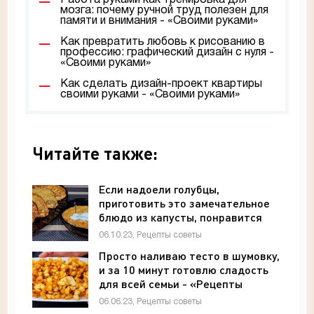
мозга: почему ручной труд полезен для
памяти и внимания - «Своими руками»
Как превратить любовь к рисованию в
профессию: графический дизайн с нуля -
«Своими руками»
Как сделать дизайн-проект квартиры
своими руками - «Своими руками»
Читайте также:
Если надоели голубцы,
приготовить это замечательное
блюдо из капусты, понравится
всей семье - «Рецепты советы»
06.10.23, Рецепты советы
Просто наливаю тесто в шумовку,
и за 10 минут готовлю сладость
для всей семьи - «Рецепты
советы»
06.06.23, Рецепты советы