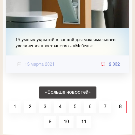
15 умных укрытий в ванной для максимального
увеличения пространство - «Мебель»
13 марта 2021
2 032
«Больше новостей»
1
2
3
4
5
6
7
8
9
10
11