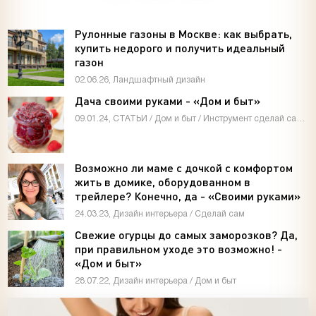
Рулонные газоны в Москве: как выбрать,
купить недорого и получить идеальный
газон
02.06.26, Ландшафтный дизайн
Дача своими руками - «Дом и быт»
09.01.24, СТАТЬИ / Дом и быт / Инструмент сделай сам / Мастер-классы / Видео новости / Дизайн интерьера
Возможно ли маме с дочкой с комфортом
жить в домике, оборудованном в
трейлере? Конечно, да - «Своими руками»
24.03.23, Дизайн интерьера / Сделай сам
Свежие огурцы до самых заморозков? Да,
при правильном уходе это возможно! -
«Дом и быт»
28.07.22, Дизайн интерьера / Дом и быт