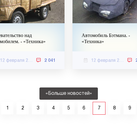
вательство над
Автомобиль Бэтмана. -
мобилем. - «Техника»
«Техника»
12 февраля 2021
2 041
12 февраля 2021
«Больше новостей»
1
2
3
4
5
6
7
8
9