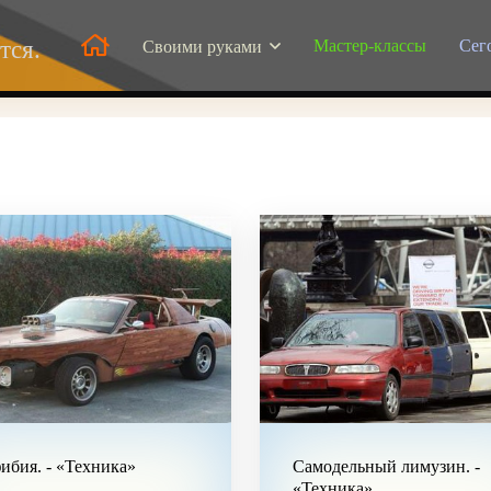
Мастер-классы
Сег
тся.
Своими руками
бия. - «Техника»
Самодельный лимузин. -
«Техника»