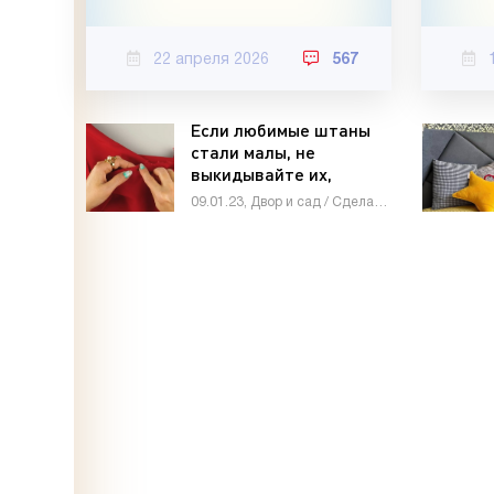
22 апреля 2026
567
Если любимые штаны
стали малы, не
выкидывайте их,
проблема решается на
09.01.23, Двор и сад / Сделай сам
раз-два - «Своими
руками»