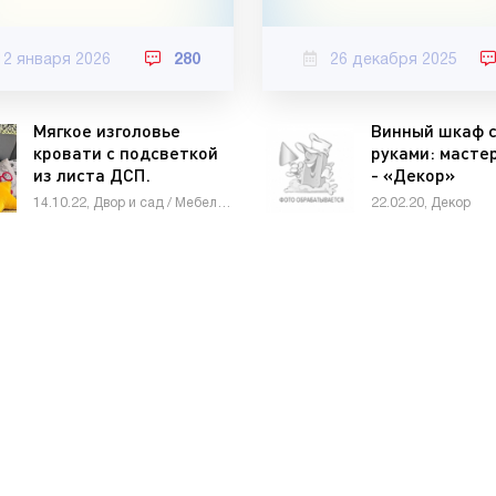
12 января 2026
280
26 декабря 2025
Мягкое изголовье
Винный шкаф 
кровати с подсветкой
руками: масте
из листа ДСП.
- «Декор»
Делается на раз-два -
14.10.22, Двор и сад / Мебель сделай сам
22.02.20, Декор
«Мебель»