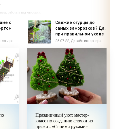
.
ания: работать над мыслями.
мали.
аме с
Свежие огурцы до
ортом
самых заморозков? Да,
ий — самолюбование.
,
при правильном уходе
у, кроме того, кто его дал.
м в
это возможно! - «Дом и
24.03.23, Дизайн интерьера / Сделай сам
28.07.22, Дизайн интерьера / Дом и быт
ечно, да
быт»
ами»
ую
Праздничный уют: мастер-
класс по созданию елочки из
пряжи - «Своими руками»