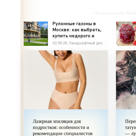
-
-- Все дело в мыслях. Мысл
-- Ид
Рулонные газоны в
Москве: как выбрать,
-- Самое большое б
купить недорого и
-- Лучшее, что можно сделат
получить идеальный
02.06.26, Ландшафтный дизайн
газон
Лазерная эпиляция для
Пере
подростков: особенности и
тату
рекомендации специалистов
— лу