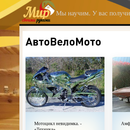
Мы научим. У вас получи
АвтоВелоМото
Мотоцикл невидимка. -
Амфи
«Техника»