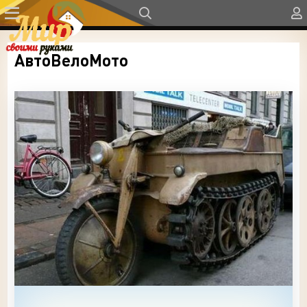
АвтоВелоМото