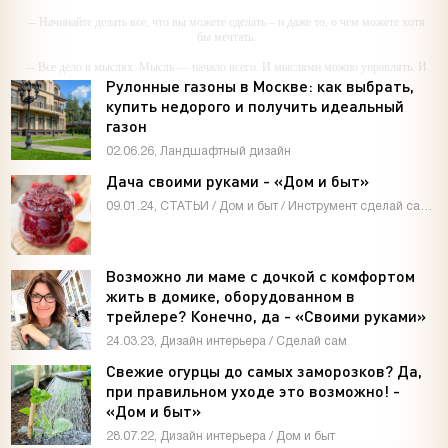
-- Начинайте делать все, что вы можете сделать – и даже то, о чем можете хотя
бы мечтать.
-- Все дело в мыслях. Мысль — начало всего. И мыслями можно управлять. И
поэтому главное дело совершенствования: работать над мыслями.
Рулонные газоны в Москве: как выбрать,
купить недорого и получить идеальный
-- Идите уверенно по направлению к мечте. Живите той жизнью, которую вы
газон
сами себе придумали.
02.06.26, Ландшафтный дизайн
-- Самое большое богатство — это ум. Самая большая нищета — глупость. Из
всех страхов самый пугающий — самолюбование.
Дача своими руками - «Дом и быт»
-- Лучшее, что можно сделать с хорошим советом, это пропустить его мимо
09.01.24, СТАТЬИ / Дом и быт / Инструмент сделай сам / Мастер-классы / Видео новости / Дизайн интерьера
ушей. Он никогда не бывает полезен никому, кроме того, кто его дал.
-- Люблю давать советы и очень не люблю, когда их дают мне.
Возможно ли маме с дочкой с комфортом
жить в домике, оборудованном в
трейлере? Конечно, да - «Своими руками»
24.03.23, Дизайн интерьера / Сделай сам
Свежие огурцы до самых заморозков? Да,
при правильном уходе это возможно! -
«Дом и быт»
28.07.22, Дизайн интерьера / Дом и быт