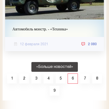
Автомобиль монстр. - «Техника»
12 февраля 2021
2 080
«Больше новостей»
1
2
3
4
5
6
7
8
9