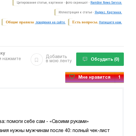
Цитирование статьи, картинки - фото скриншот -
Rambler News Service.
Иллюстрация к статье -
Яндекс. Картинки.
Общие правила
Есть вопросы.
поведения на сайте.
Напишите нам.
бку
Добавить
и нажмите
Обсудить
(0)
в мою ленту
Мне нравится
1
а: помоги себе сам - «Своими руками»
ания нужны мужчинам после 40: полный чек-лист