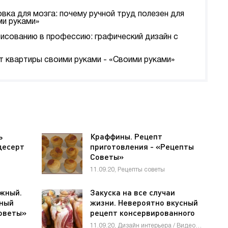
вка для мозга: почему ручной труд полезен для
ми руками»
рисованию в профессию: графический дизайн с
т квартиры своими руками - «Своими руками»
ь
Краффины. Рецепт
десерт
приготовления - «Рецепты
Советы»
11.09.20, Рецепты советы
жный.
Закуска на все случаи
сный
жизни. Невероятно вкусный
Советы»
рецепт консервированного
сала в рассоле - «Мастер-
11.09.20, Дизайн интерьера / Видео новости / Мастер-классы