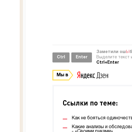
Заметили ош
Ы
Ctrl
Enter
Выделите текст 
Ctrl+Enter
Мы в
Ссылки по теме:
Как не бояться одиночеств
Какие анализы и обследов
- «Своими руками»