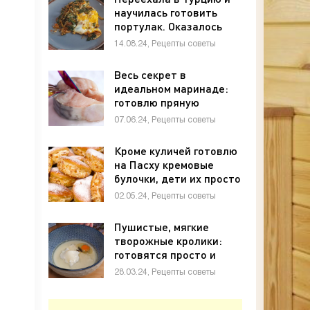
научилась готовить
портулак. Оказалось
неожиданно вкусно! -
14.08.24, Рецепты советы
«Рецепты советы»
Весь секрет в
идеальном маринаде:
готовлю пряную
скумбрию каждую
07.06.24, Рецепты советы
неделю - «Рецепты
советы»
Кроме куличей готовлю
на Пасху кремовые
булочки, дети их просто
обожают - «Рецепты
02.05.24, Рецепты советы
советы»
Пушистые, мягкие
творожные кролики:
готовятся просто и
быстро. Необычный
28.03.24, Рецепты советы
рецепт на Пасху ?? -
«Рецепты советы»