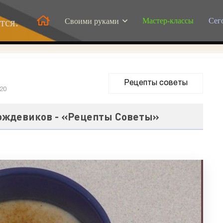
Мастер-классы
Сег
тся.
Своими руками
Рецепты советы
020
дождевиков - «Рецепты Советы»