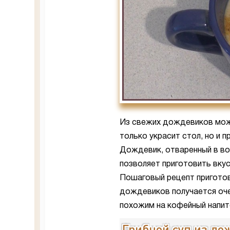
Из свежих дождевиков можн
только украсит стол, но и 
Дождевик, отваренный в во
позволяет приготовить вкус
Пошаговый рецепт приготов
дождевиков получается оче
похожим на кофейный напит
Грибной суп из д