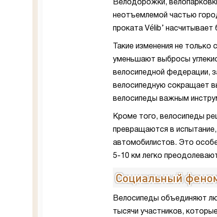
Велодорожки, велопарковки
неотъемлемой частью горо
проката Vélib’ насчитывает
Такие изменения не только 
уменьшают выбросы углекис
велосипедной федерации, з
велосипедную сокращает вы
велосипеды важным инструм
Кроме того, велосипеды реш
превращаются в испытание
автомобилистов. Это особе
5-10 км легко преодолевают
Социальный феном
Велосипеды объединяют люде
тысячи участников, которы