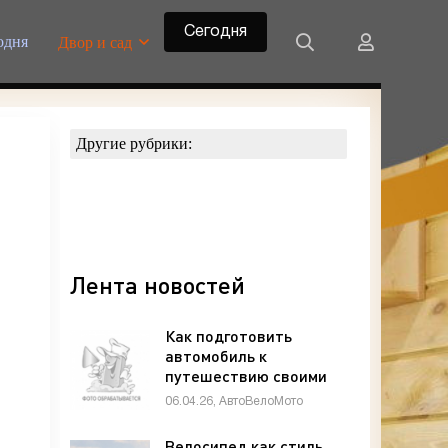
Сегодня
одня
Двор и сад
Другие рубрики:
Лента новостей
Как подготовить
автомобиль к
путешествию своими
руками: чек-лист
06.04.26, АвтоВелоМото
автолюбителя -
«Техника»
Велосипед как стиль