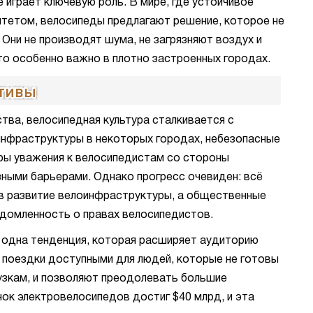
 играет ключевую роль. В мире, где устойчивое
итетом, велосипеды предлагают решение, которое не
Они не производят шума, не загрязняют воздух и
то особенно важно в плотно застроенных городах.
тивы
тва, велосипедная культура сталкивается с
нфраструктуры в некоторых городах, небезопасные
уры уважения к велосипедистам со стороны
ными барьерами. Однако прогресс очевиден: всё
в развитие велоинфраструктуры, а общественные
домленность о правах велосипедистов.
одна тенденция, которая расширяет аудиторию
 поездки доступными для людей, которые не готовы
узкам, и позволяют преодолевать большие
нок электровелосипедов достиг $40 млрд, и эта