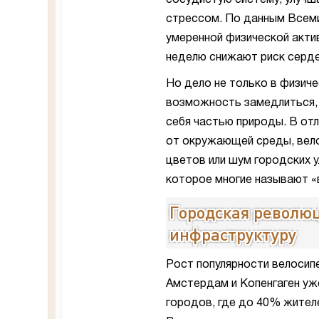
сосудистую систему, улучш
стрессом. По данным Всеми
умеренной физической актив
неделю снижают риск серде
Но дело не только в физич
возможность замедлиться,
себя частью природы. В отл
от окружающей среды, вел
цветов или шум городских у
которое многие называют 
Городская револю
инфраструктуру
Рост популярности велосип
Амстердам и Копенгаген уж
городов, где до 40% жител