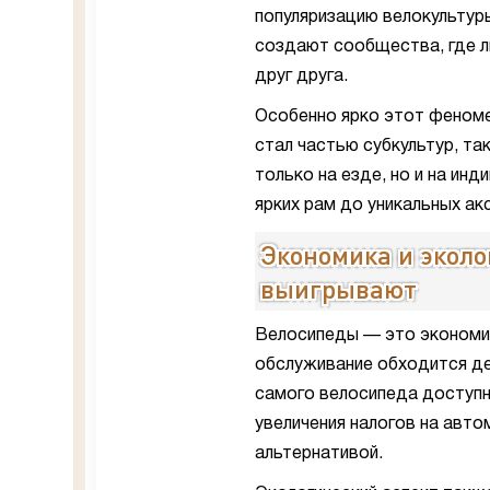
популяризацию велокультур
создают сообщества, где л
друг друга.
Особенно ярко этот феноме
стал частью субкультур, та
только на езде, но и на ин
ярких рам до уникальных а
Экономика и эколо
выигрывают
Велосипеды — это экономич
обслуживание обходится де
самого велосипеда доступна
увеличения налогов на авто
альтернативой.