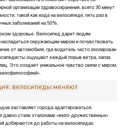
ают выносливость и помогают бороться со
рной организации здравоохранения, всего 30 минут
ности, такой как езда на велосипеде, пять раз в
чных заболеваний на 50%.
еском здоровье. Велосипед дарит людям
 насладиться окружающим миром и почувствовать
ичие от автомобиля, где водитель часто изолирован
осипедисты ощущают каждый порыв ветра, запах
лиц. Это создает уникальное чувство связи с миром,
«велофилософией».
ция: велосипеды меняют
едов заставляет города адаптироваться.
е давно стали эталонами «вело-дружественных»
ей добираются до работы на велосипедах.