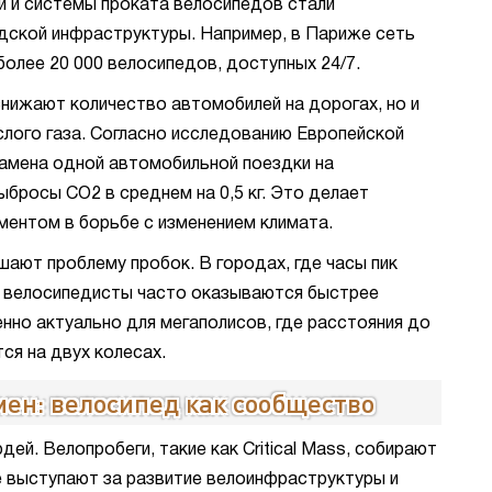
 и системы проката велосипедов стали
дской инфраструктуры. Например, в Париже сеть
 более 20 000 велосипедов, доступных 24/7.
снижают количество автомобилей на дорогах, но и
лого газа. Согласно исследованию Европейской
амена одной автомобильной поездки на
бросы CO2 в среднем на 0,5 кг. Это делает
ентом в борьбе с изменением климата.
ают проблему пробок. В городах, где часы пик
, велосипедисты часто оказываются быстрее
нно актуально для мегаполисов, где расстояния до
ся на двух колесах.
ен: велосипед как сообщество
й. Велопробеги, такие как Critical Mass, собирают
е выступают за развитие велоинфраструктуры и