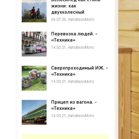
жизни: как
двухколесный
транспорт меняет
04.07.25, АвтоВелоМото
города и людей -
«Техника»
Перевозка людей. -
«Техника»
14.03.21, АвтоВелоМото
Сверхпроходимый ИЖ. -
«Техника»
14.03.21, АвтоВелоМото
Прицеп из вагона. -
«Техника»
14.03.21, АвтоВелоМото