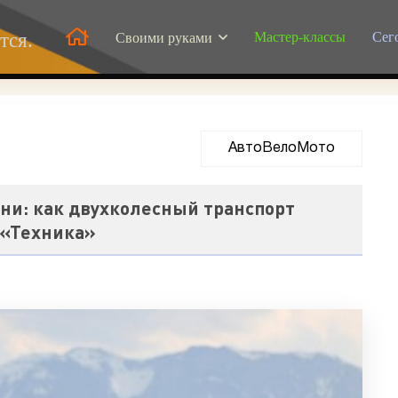
Мастер-классы
Сег
тся.
Своими руками
АвтоВелоМото
ни: как двухколесный транспорт
 «Техника»