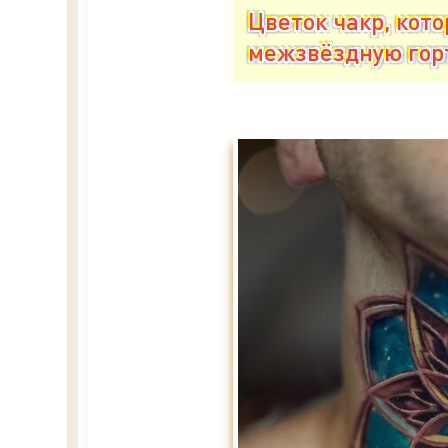
Цветок чакр, кот
межзвёздную гор