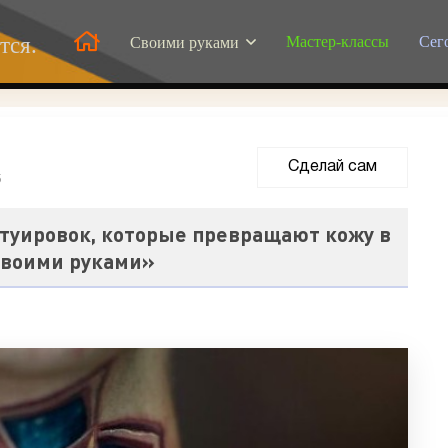
Мастер-классы
Сег
тся.
Своими руками
Сделай сам
5
туировок, которые превращают кожу в
Своими руками»