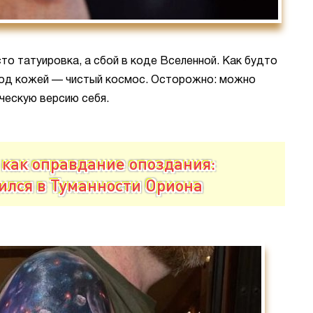
то татуировка, а сбой в коде Вселенной. Как будто
 под кожей — чистый космос. Осторожно: можно
ческую версию себя.
, как оправдание опоздания:
ился в Туманности Ориона