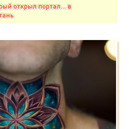
орый открыл портал… в
тань