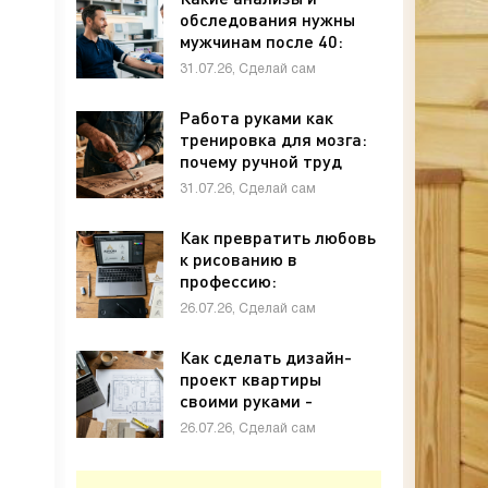
обследования нужны
мужчинам после 40:
полный чек-лист -
31.07.26, Сделай сам
«Своими руками»
Работа руками как
тренировка для мозга:
почему ручной труд
полезен для памяти и
31.07.26, Сделай сам
внимания - «Своими
руками»
Как превратить любовь
к рисованию в
профессию:
графический дизайн с
26.07.26, Сделай сам
нуля - «Своими руками»
Как сделать дизайн-
проект квартиры
своими руками -
«Своими руками»
26.07.26, Сделай сам