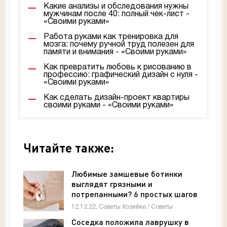
Какие анализы и обследования нужны
мужчинам после 40: полный чек-лист -
«Своими руками»
Работа руками как тренировка для
мозга: почему ручной труд полезен для
памяти и внимания - «Своими руками»
Как превратить любовь к рисованию в
профессию: графический дизайн с нуля -
«Своими руками»
Как сделать дизайн-проект квартиры
своими руками - «Своими руками»
Читайте также:
Любимые замшевые ботинки
выглядят грязными и
потрепанными? 6 простых шагов
помогут легко вернуть им былую
12.12.22, Советы Хозяйке / Советы
красоту - «Советы»
Соседка положила лаврушку в