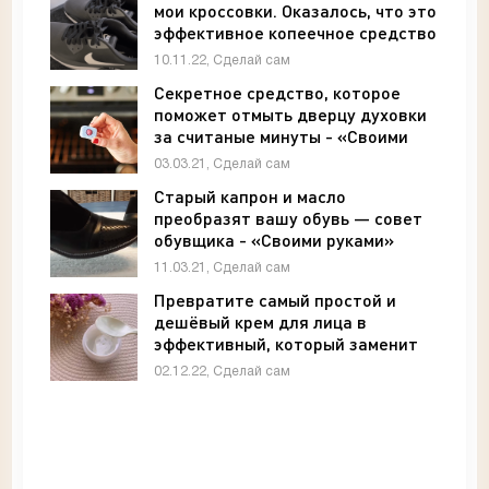
мои кроссовки. Оказалось, что это
эффективное копеечное средство
от запаха - «Своими руками»
10.11.22, Сделай сам
Секретное средство, которое
поможет отмыть дверцу духовки
за считаные минуты - «Своими
руками»
03.03.21, Сделай сам
Старый капрон и масло
преобразят вашу обувь — совет
обувщика - «Своими руками»
11.03.21, Сделай сам
Превратите самый простой и
дешёвый крем для лица в
эффективный, который заменит
дорогие средства - «Своими
02.12.22, Сделай сам
руками»