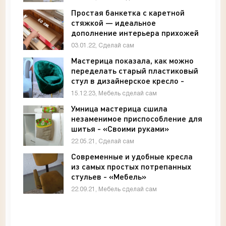
Простая банкетка с каретной
стяжкой — идеальное
дополнение интерьера прихожей
- «Своими руками»
03.01.22, Сделай сам
Мастерица показала, как можно
переделать старый пластиковый
стул в дизайнерское кресло -
«Мебель»
15.12.23, Мебель сделай сам
Умница мастерица сшила
незаменимое приспособление для
шитья - «Своими руками»
22.05.21, Сделай сам
Современные и удобные кресла
из самых простых потрепанных
стульев - «Мебель»
22.09.21, Мебель сделай сам