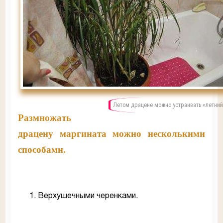
Летом драцене можно устраивать «летний
Размножать
драцену маргината можно несколькими
способами.
Верхушечными черенками.