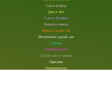
Сад и огород
Дом и быт
Советы Хозяйке
Рецепты советы
Мебель сделай сам
Инструмент сделай сам
Советы
АвтоВелоМото
Сделай сам из дерева
Оригами
Электричество
Компьютеры и электроника
Сувениры и подарки
Моделист конструктор
Наша редакция