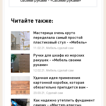
своими руками - «Своими руками»
Читайте также:
Мастерица очень круто
переделала самый простой
пластиковый стул - «Мебель»
11.02.21, Мебель сделай сам
Ручки для шкафа из морских
ракушек - «Мебель своими
руками»
12.02.21, Мебель сделай сам
Удачная идея применения
картонной коробки, которая
обязательно пригодится вам -
«Своими руками»
23.03.21, Сделай сам
Как надежно утеплить фундамент
самому - «Мастер-классы»