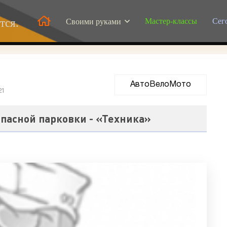
Мастер-классы
Сег
тся.
Своими руками
АвтоВелоМото
21
пасной парковки - «Техника»