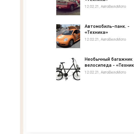
12.02.21, АвтоВелоМото
Автомобиль–панк. -
«Техника»
12.02.21, АвтоВелоМото
Необычный багажник
велосипеда - «Техни
12.02.21, АвтоВелоМото