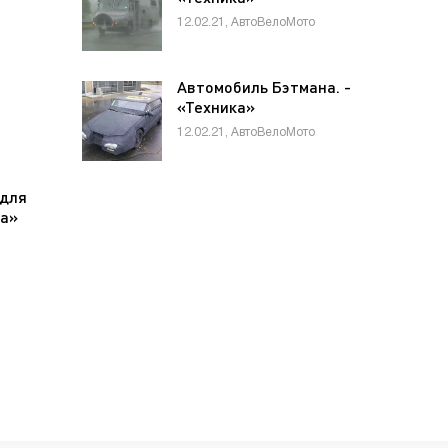
12.02.21, АвтоВелоМото
Автомобиль Бэтмана. -
«Техника»
12.02.21, АвтоВелоМото
 для
ка»