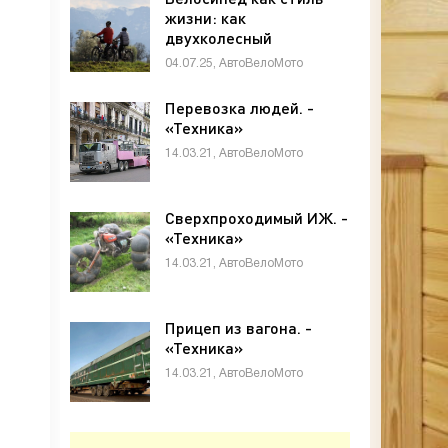
жизни: как
двухколесный
транспорт меняет
04.07.25, АвтоВелоМото
города и людей -
«Техника»
Перевозка людей. -
«Техника»
14.03.21, АвтоВелоМото
Сверхпроходимый ИЖ. -
«Техника»
14.03.21, АвтоВелоМото
Прицеп из вагона. -
«Техника»
14.03.21, АвтоВелоМото