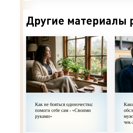
Другие материалы 
Как не бояться одиночества:
Каки
помоги себе сам - «Своими
обс
руками»
муж
чек-