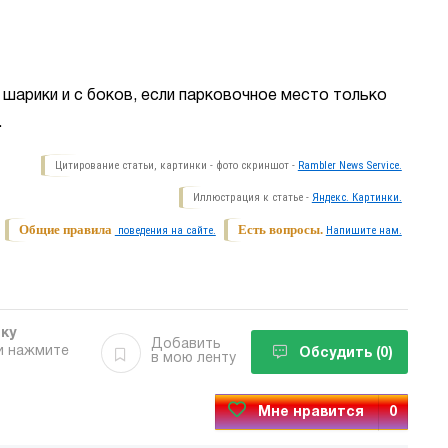
шарики и с боков, если парковочное место только
.
Цитирование статьи, картинки - фото скриншот -
Rambler News Service.
Иллюстрация к статье -
Яндекс. Картинки.
Общие правила
Есть вопросы.
поведения на сайте.
Напишите нам.
бку
Добавить
и нажмите
Обсудить
(0)
в мою ленту
Мне нравится
0