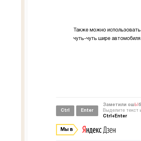
Также можно использовать 
чуть-чуть шире автомобиля
Заметили ош
Ы
Ctrl
Enter
Выделите текст 
Ctrl+Enter
Мы в