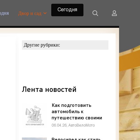
Сегодня
одня
Двор и сад
Другие рубрики:
Лента новостей
Как подготовить
автомобиль к
путешествию своими
руками: чек-лист
06.04.26, АвтоВелоМото
автолюбителя -
«Техника»
Велосипед как стиль