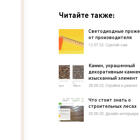
Читайте также:
Светодиодные прож
от производителя
12.07.22, Сделай сам
Камин, украшенный
декоративным камне
изысканный элемент
современного дома
28.09.22, Стройка и ремонт
Что стоит знать о
строительных лесах
20.06.20, Дизайн интерьера