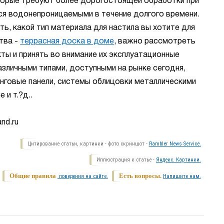
оторые требуют более дорогостоящей обработки при
ся водонепроницаемыми в течение долгого времени.
ь, какой тип материала для настила вы хотите для
тва -
террасная доска в доме
, важно рассмотреть
ты и принять во внимание их эксплуатационные
зличными типами, доступными на рынке сегодня,
инговые панели, системы облицовки металлическими
 и т.?д..
nd.ru
Цитирование статьи, картинки - фото скриншот -
Rambler News Service.
Иллюстрация к статье -
Яндекс. Картинки.
Общие правила
Есть вопросы.
поведения на сайте.
Напишите нам.