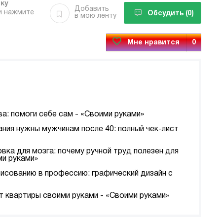
бку
Добавить
и нажмите
Обсудить
(0)
в мою ленту
Мне нравится
0
а: помоги себе сам - «Своими руками»
ания нужны мужчинам после 40: полный чек-лист
вка для мозга: почему ручной труд полезен для
ми руками»
рисованию в профессию: графический дизайн с
т квартиры своими руками - «Своими руками»