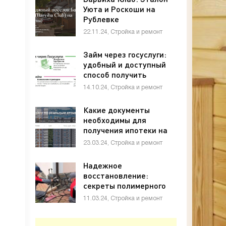
Уюта и Роскоши на
Рублевке
22.11.24, Стройка и ремонт
Займ через госуслуги:
удобный и доступный
способ получить
финансирование
14.10.24, Стройка и ремонт
Какие документы
необходимы для
получения ипотеки на
квартиру в
23.03.24, Стройка и ремонт
новостройке?
Надежное
восстановление:
секреты полимерного
инъектирования
11.03.24, Стройка и ремонт
фундаментов