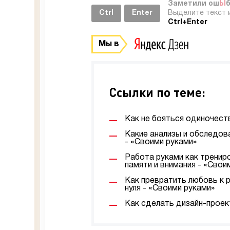
Заметили ош
Ы
Ctrl
Enter
Выделите текст 
Ctrl+Enter
Мы в
Ссылки по теме:
Как не бояться одиночеств
Какие анализы и обследов
- «Своими руками»
Работа руками как трениро
памяти и внимания - «Свои
Как превратить любовь к 
нуля - «Своими руками»
Как сделать дизайн-проек