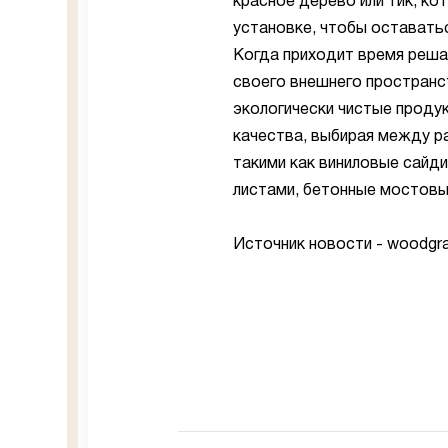
красное дерево или тик, к
установке, чтобы оставать
Когда приходит время решат
своего внешнего пространс
экологически чистые продук
качества, выбирая между ра
такими как виниловые сайд
листами, бетонные мостовые
Источник новости - woodgra