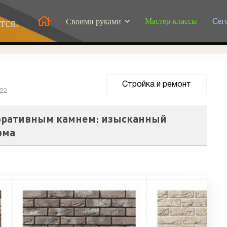
Мастер-классы
Сег
тся.
Своими руками
Стройка и ремонт
022
оративным камнем: изысканный
ома