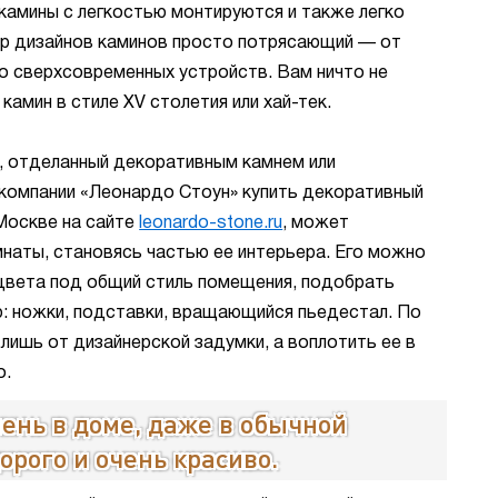
камины с легкостью монтируются и также легко
ор дизайнов каминов просто потрясающий — от
о сверхсовременных устройств. Вам ничто не
камин в стиле XV столетия или хай-тек.
, отделанный декоративным камнем или
компании «Леонардо Стоун» купить декоративный
 Москве на сайте
leonardo-stone.ru
, может
мнаты, становясь частью ее интерьера. Его можно
цвета под общий стиль помещения, подобрать
: ножки, подставки, вращающийся пьедестал. По
 лишь от дизайнерской задумки, а воплотить ее в
о.
ень в доме, даже в обычной
орого и очень красиво.