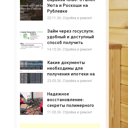
Уюта и Роскоши на
Рублевке
22.11.24, Стройка и ремонт
Займ через госуслуги:
удобный и доступный
способ получить
финансирование
14.10.24, Стройка и ремонт
Какие документы
необходимы для
получения ипотеки на
квартиру в
23.03.24, Стройка и ремонт
новостройке?
Надежное
восстановление:
секреты полимерного
инъектирования
11.03.24, Стройка и ремонт
фундаментов