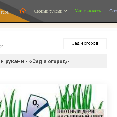
Мастер-классы
Сег
тся.
Своими руками
Сад и огород
022
и руками - «Сад и огород»