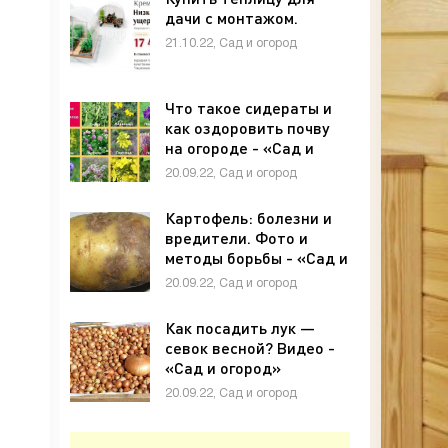
дачи с монтажом.
21.10.22, Сад и огород
Что такое сидераты и
как оздоровить почву
на огороде - «Сад и
огород»
20.09.22, Сад и огород
Картофель: болезни и
вредители. Фото и
методы борьбы - «Сад и
огород»
20.09.22, Сад и огород
Как посадить лук —
севок весной? Видео -
«Сад и огород»
20.09.22, Сад и огород