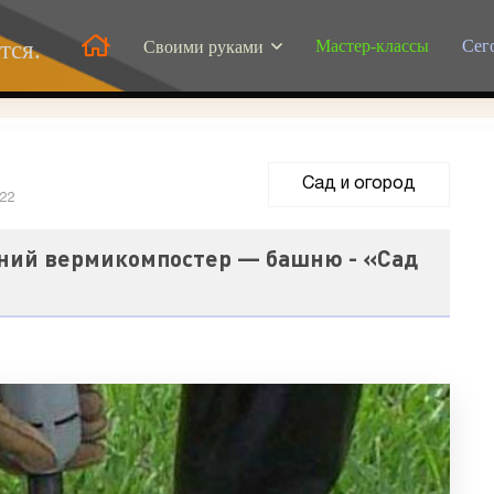
Мастер-классы
Сег
тся.
Своими руками
Сад и огород
022
ний вермикомпостер — башню - «Сад