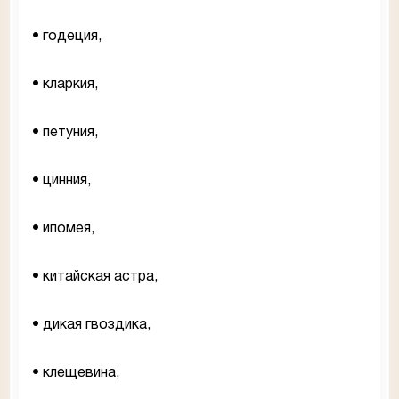
• годеция,
• кларкия,
• петуния,
• цинния,
• ипомея,
• китайская астра,
• дикая гвоздика,
• клещевина,