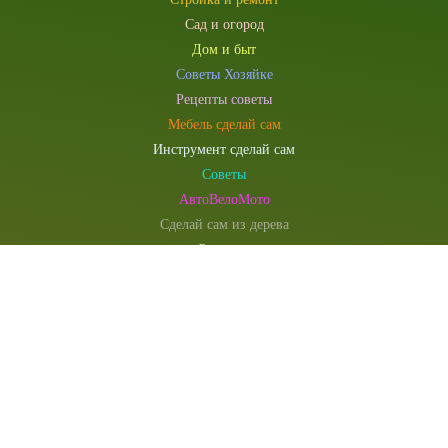
Сад и огород
Дом и быт
Советы Хозяйке
Рецепты советы
Мебель сделай сам
Инструмент сделай сам
Советы
АвтоВелоМото
Сделай сам из дерева
Оригами
Электричество
Компьютеры и электроника
Сувениры и подарки
Моделист конструктор
Наша редакция