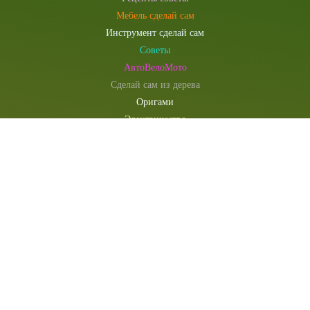
Мебель сделай сам
Инструмент сделай сам
Советы
АвтоВелоМото
Сделай сам из дерева
Оригами
Электричество
Компьютеры и электроника
Сувениры и подарки
Моделист конструктор
Наша редакция
Главная
Сегодня
РЕКЛАМА У НАС
Техподдержка
Мастер-классы