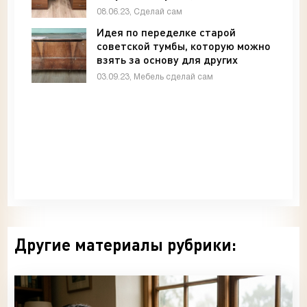
- «Своими руками»
08.06.23, Сделай сам
Идея по переделке старой
советской тумбы, которую можно
взять за основу для других
проектов - «Мебель»
03.09.23, Мебель сделай сам
Другие материалы рубрики: