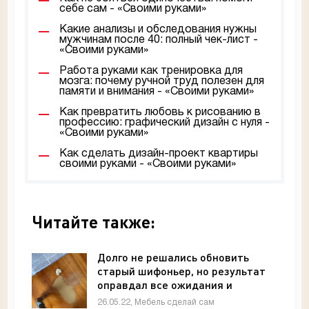
себе сам - «Своими руками»
Какие анализы и обследования нужны
мужчинам после 40: полный чек-лист -
«Своими руками»
Работа руками как тренировка для
мозга: почему ручной труд полезен для
памяти и внимания - «Своими руками»
Как превратить любовь к рисованию в
профессию: графический дизайн с нуля -
«Своими руками»
Как сделать дизайн-проект квартиры
своими руками - «Своими руками»
Читайте также:
Долго не решались обновить
старый шифоньер, но результат
оправдал все ожидания и
затраченное время - «Мебель»
26.05.22, Мебель сделай сам