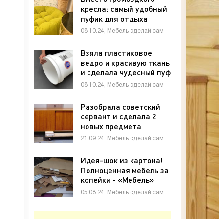
кресла: самый удобный
пуфик для отдыха
своими руками -
08.10.24, Мебель сделай сам
«Мебель»
Взяла пластиковое
ведро и красивую ткань
и сделала чудесный пуф
для спальни - «Мебель»
08.10.24, Мебель сделай сам
Разобрала советский
сервант и сделала 2
новых предмета
мебели! Никакой магии,
21.09.24, Мебель сделай сам
только фантазия -
«Мебель»
Идея-шок из картона!
Полноценная мебель за
копейки - «Мебель»
05.08.24, Мебель сделай сам