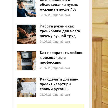
обследования нужны
мужчинам после 40:
полный чек-лист -
31.07.26, Сделай сам
«Своими руками»
Работа руками как
тренировка для мозга:
почему ручной труд
полезен для памяти и
31.07.26, Сделай сам
внимания - «Своими
руками»
Как превратить любовь
к рисованию в
профессию:
графический дизайн с
26.07.26, Сделай сам
нуля - «Своими руками»
Как сделать дизайн-
проект квартиры
своими руками -
«Своими руками»
26.07.26, Сделай сам