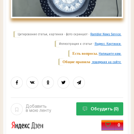
Цитирование статьи, картинки - фото скриншот -
Rambler News Service.
Иллюстрация к статье -
Яндекс. Картинки.
Есть вопросы.
Напишите нам.
Общие правила
поведения на сайте.
Добавить
Обсудить
(0)
в мою ленту
0