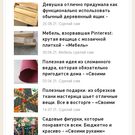
Девушка отлично придумала как
функционально использовать
обычный деревянный ящик -
«Своими руками»
25.08.21, Сделай сам
Мебель, взорвавшая Pinterest:
крутая вещица с мозаичной
плиткой - «Мебель»
30.04.21, Мебель сделай сам
Полезная идея из сломанного
ведра, которая обязательно
пригодится дома - «Своими
руками»
03.04.21, Сделай сам
Полезные подарки: из обрезков
ткани мастерица шьет отличные
вещи. Все в восторге - «Своими
руками»
14.07.21, Сделай сам
Садовые фигурки, которые
понравятся всем. Бюджетно и
красиво - «Своими руками»