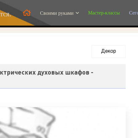
Мастер-классы
Сег
тся.
Своими руками
Декор
0
ктрических духовых шкафов -