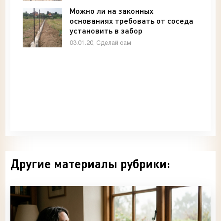
Можно ли на законных
основаниях требовать от соседа
установить в забор
водопропускные трубы -
03.01.20, Сделай сам
Архитектура и интерьер
Другие материалы рубрики: