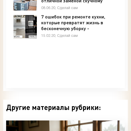
отличной заменой скучному
«совку» - Архитектура и интерьер
08.06.20, Сделай сам
7 ошибок при ремонте кухни,
которые превратят жизнь в
бесконечную уборку -
Архитектура и интерьер
15.02.20, Сделай сам
Другие материалы рубрики: