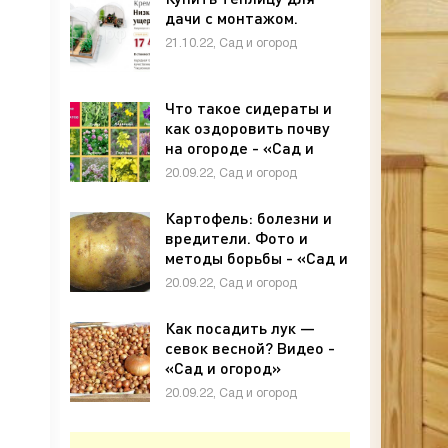
дачи с монтажом.
21.10.22, Сад и огород
Что такое сидераты и
как оздоровить почву
на огороде - «Сад и
огород»
20.09.22, Сад и огород
Картофель: болезни и
вредители. Фото и
методы борьбы - «Сад и
огород»
20.09.22, Сад и огород
Как посадить лук —
севок весной? Видео -
«Сад и огород»
20.09.22, Сад и огород