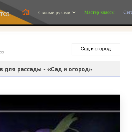
Мастер-классы
Сег
тся.
Своими руками
Сад и огород
022
в для рассады - «Сад и огород»