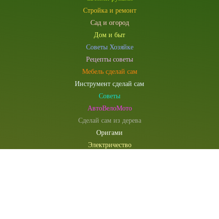
Стройка и ремонт
Сад и огород
Дом и быт
Советы Хозяйке
Рецепты советы
Мебель сделай сам
Инструмент сделай сам
Советы
АвтоВелоМото
Сделай сам из дерева
Оригами
Электричество
Компьютеры и электроника
Сувениры и подарки
Моделист конструктор
Наша редакция