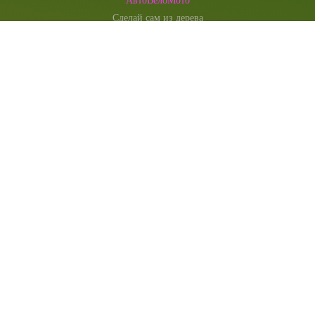
АвтоВелоМото
Сделай сам из дерева
Оригами
Электричество
Компьютеры и электроника
Сувениры и подарки
Моделист конструктор
Наша редакция
Главная
Сегодня
РЕКЛАМА У НАС
Техподдержка
Мастер-классы
Экстерьер
Декор
Двор и сад